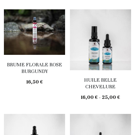
Pour lui
Brumes florales
Le baume
Huiles
Serums
Masques
BRUME FLORALE ROSE
Gommages
BURGUNDY
HUILE BELLE
16,50 €
Pour lui
CHEVELURE
16,00 € - 25,00 €
Baume à lèvre
Ateliers