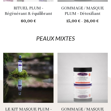
RITUEL PLUM -
GOMMAGE / MASQUE
Pour lui
Brumes florales
Régénérant & équilibrant
PLUM - Détoxifiant
Le baume
60,00 €
15,00 € - 26,00 €
Huiles
Serums
PEAUX MIXTES
Masques
Gommages
Pour lui
Baume à lèvre
Ateliers
LE KIT MASQUE PLUM -
GOMMAGE / MASQUE