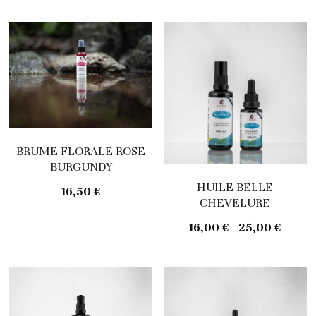
Pour lui
Brumes florales
Le baume
Huiles
Serums
Masques
BRUME FLORALE ROSE
Gommages
BURGUNDY
HUILE BELLE
16,50 €
Pour lui
CHEVELURE
16,00 € - 25,00 €
Baume à lèvre
Ateliers