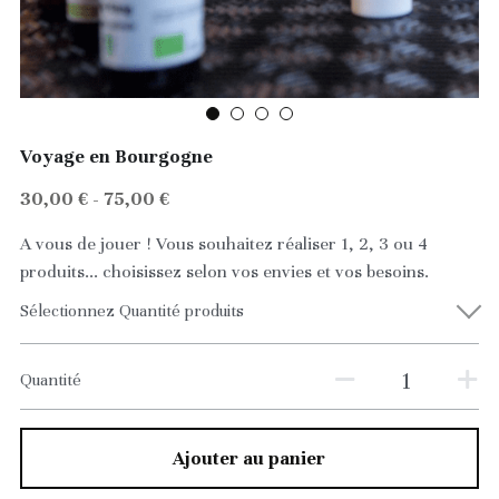
Pour lui
Brumes florales
Le baume
Huiles
Serums
Voyage en Bourgogne
30,00 € - 75,00 €
Masques
A vous de jouer ! Vous souhaitez réaliser 1, 2, 3 ou 4
Gommages
produits... choisissez selon vos envies et vos besoins.
Pour lui
Sélectionnez Quantité produits
Baume à lèvre
Quantité
Ateliers
Ajouter au panier