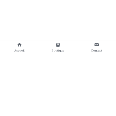
Accueil
Boutique
Contact
Où nous trouver
Contact
Mentions légales
Nos labels