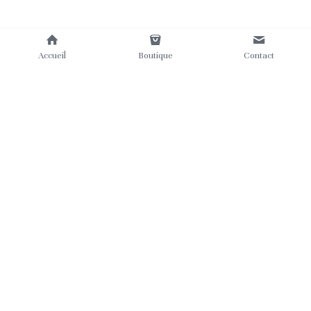
Accueil
Boutique
Contact
Où nous trouver
Contact
Mentions légales
Nos labels
CGV