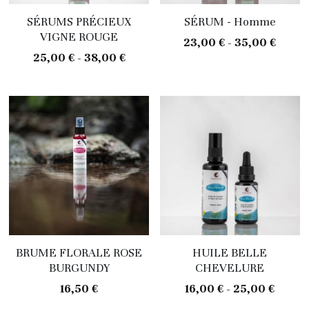
SÉRUMS PRÉCIEUX
SÉRUM - Homme
Pour lui
Brumes florales
VIGNE ROUGE
23,00 € - 35,00 €
Le baume
25,00 € - 38,00 €
Huiles
Serums
Masques
Gommages
Pour lui
Baume à lèvre
BRUME FLORALE ROSE
HUILE BELLE
Ateliers
BURGUNDY
CHEVELURE
16,50 €
16,00 € - 25,00 €