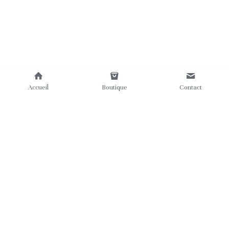
Accueil
Boutique
Contact
Où nous trouver
Contact
Mentions légales
Nos labels
CGV